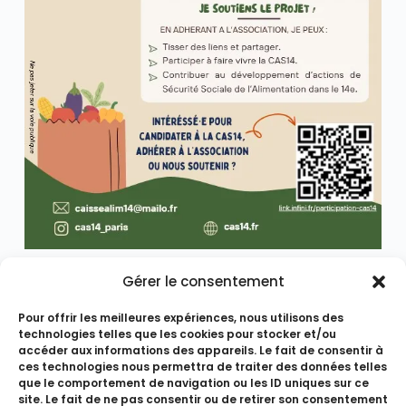
SUIVANT
Gérer le consentement
PRÉCÉDENT
Noël
A la découverte
gourmand et
Pour offrir les meilleures expériences, nous utilisons des
de nos supers
responsable
technologies telles que les cookies pour stocker et/ou
coops engagés
dans votre
accéder aux informations des appareils. Le fait de consentir à
- Josette
coopérative
ces technologies nous permettra de traiter des données telles
que le comportement de navigation ou les ID uniques sur ce
bio Paris 14
site. Le fait de ne pas consentir ou de retirer son consentement