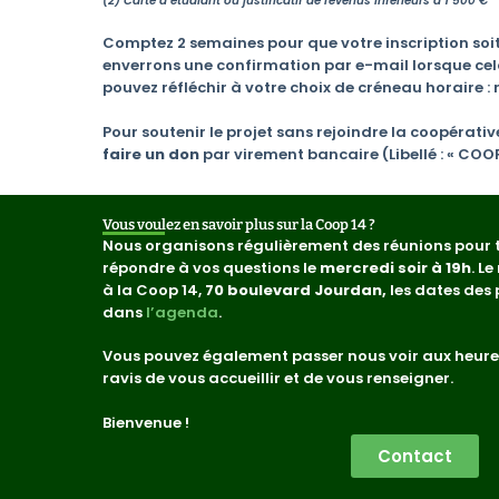
(2) Carte d’étudiant ou justificatif de revenus inférieurs à 1 500 €
Comptez 2 semaines pour que votre inscription soit
enverrons une confirmation par e-mail lorsque cela s
pouvez réfléchir à votre choix de créneau horaire 
Pour soutenir le projet sans rejoindre la coopérative,
faire un don
par virement bancaire (
Libellé : « CO
Vous voulez en savoir plus sur la Coop 14 ?
Nous organisons régulièrement des réunions pour t
répondre à vos questions le
mercredi soir à 19h
. L
à la Coop 14,
70 boulevard Jourdan,
les
dates des 
dans
l’agenda
.
Vous pouvez également passer nous voir aux heure
ravis de vous accueillir et de vous renseigner.
Bienvenue !
Contact