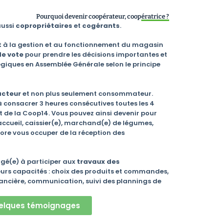
Pourquoi devenir coopérateur, coopératrice ?
aussi
copropriétaires
et
cogérants
.
t
à la gestion et au fonctionnement du magasin
de vote
pour prendre les décisions importantes et
tégiques en Assemblée Générale selon le principe
acteur
et non plus seulement consommateur.
consacrer 3 heures consécutives toutes les 4
de la Coop14. Vous pouvez ainsi devenir pour
ccueil, caissier(e), marchand(e) de légumes,
ore vous occuper de la réception des
é(e) à participer aux
travaux des
urs capacités :
choix des produits et commandes,
nancière, communication, suivi des plannings de
elques témoignages