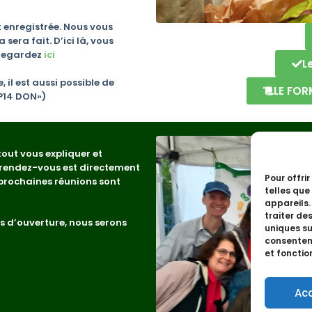
 enregistrée. Nous vous
era fait. D’ici là, vous
: regardez
ici
L
 il est aussi possible de
LE FOR
OP14 DON»)
out vous expliquer et
e rendez-vous est directement
Pour offri
prochaines réunions sont
telles que
appareils.
traiter de
s d’ouverture, nous serons
uniques sur
consenteme
et fonctio
Ac