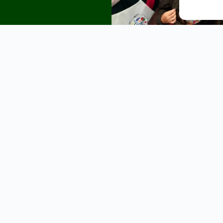
Coop 
70 boulevard Jourd