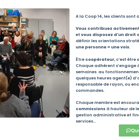
A la Coop 14, les clients sont 
Vous contribuez activemen
et
vous disposez d’un droit 
définir les orientations stra
une personne = une voix
.
Être
coopérateur
, c’est être
Chaque adhérent s’engage à 
semaines au fonctionnement 
quelques heures agent(e) d’a
responsable de rayon, ou enc
commandes.
Chaque membre est encourag
commissions
à hauteur de le
gestion administrative et fi
services…
Qu