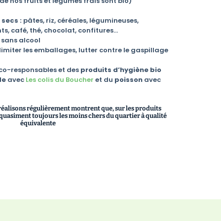
e nos fruits et légumes frais sont bio)
 secs :
pâtes, riz, céréales, légumineuses,
s, café, thé, chocolat, confitures…
sans alcool
imiter les emballages, lutter contre le gaspillage
co-responsables et des
produits d’hygiène
bio
de
avec
Les colis du Boucher
et du
poisson
avec
 réalisons régulièrement montrent que, sur les produits
uasiment toujours les moins chers du quartier à qualité
équivalente