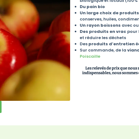
biologique et locaux (100% d
Du pain bio
Un large choix de produits
conserves, huiles, condiment
Un rayon boissons
avec ou 
Des produits en vrac
pour l
et réduire les déchets
Des
produits d’entretien
é
Sur commande, de la
vian
Poiscaille
Les relevés de prix que nous
indispensables, nous sommes q