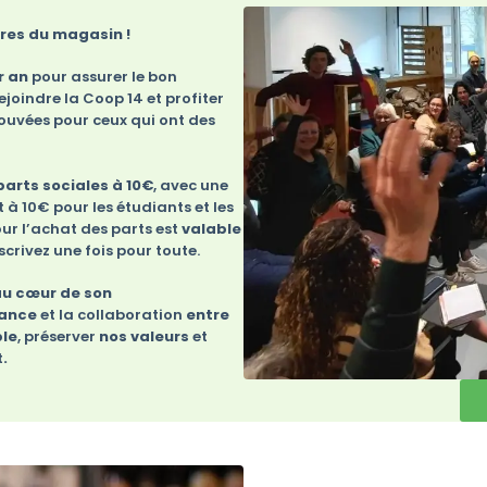
ires du magasin !
r an
pour assurer le bon
oindre la Coop 14 et profiter
rouvées pour ceux qui ont des
parts sociales à 10€
, avec une
 à 10€ pour les étudiants et les
ur l’achat des parts est
valable
crivez une fois pour toute.
 au cœur de son
iance
et la
collaboration
entre
le
,
préserver
nos valeurs
et
t
.