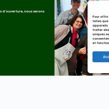
s d’ouverture, nous serons
Pour offri
telles que
appareils.
traiter de
uniques sur
consenteme
et fonctio
Ac
Coop 