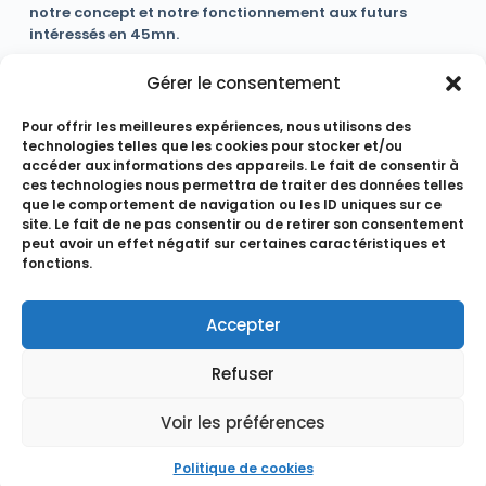
notre concept et notre fonctionnement aux futurs
intéressés en 45mn.
Gérer le consentement
SUIVANT
PRÉCÉDENT
Arrivage de
Pour offrir les meilleures expériences, nous utilisons des
Achats pour les
bon pain bio et
technologies telles que les cookies pour stocker et/ou
fêtes : tout est
fermier à la
accéder aux informations des appareils. Le fait de consentir à
bon à la Coop
coop tous les
ces technologies nous permettra de traiter des données telles
que le comportement de navigation ou les ID uniques sur ce
mardis
site. Le fait de ne pas consentir ou de retirer son consentement
peut avoir un effet négatif sur certaines caractéristiques et
fonctions.
Copyright © 2026 - Coop 14
Accepter
Refuser
Mentions légales
Voir les préférences
Politique de cookies