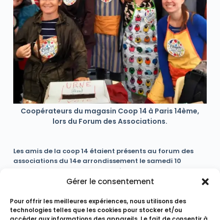
Coopérateurs du magasin Coop 14 à Paris 14ème,
lors du Forum des Associations.
Les amis de la coop 14 étaient présents au forum des
associations du 14e arrondissement le samedi 10
septembre. Ce moment a permis aux personnes
intéressées de venir rencontrer les membres de notre
Gérer le consentement
beau projet et de leur poser des questions sur le bien
manger et l’organisation de la coop.
Pour offrir les meilleures expériences, nous utilisons des
technologies telles que les cookies pour stocker et/ou
PRÉCÉDENT
SUIVANT
accéder aux informations des appareils. Le fait de consentir à