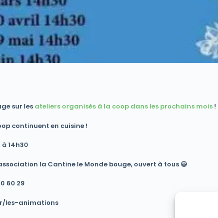
age sur les
ateliers organisés à la coop dans les prochains mois
!
op continuent en cuisine !
i à 14h30
association la Cantine le Monde bouge, ouvert à tous 😃
60 60 29
.fr/les-animations