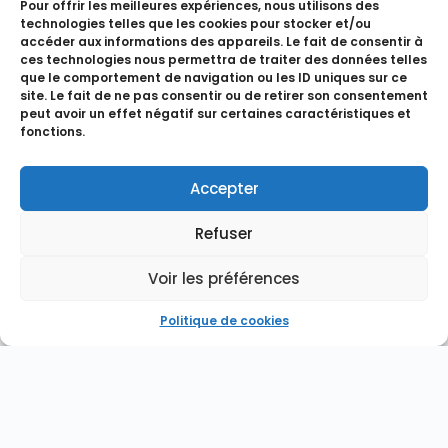
Pour offrir les meilleures expériences, nous utilisons des
Ces sites web pourraient collecter des données sur vous,
technologies telles que les cookies pour stocker et/ou
utiliser des cookies, embarquer des outils de suivis tiers,
accéder aux informations des appareils. Le fait de consentir à
suivre vos interactions avec ces contenus embarqués si vous
ces technologies nous permettra de traiter des données telles
disposez d’un compte connecté sur leur site web.
que le comportement de navigation ou les ID uniques sur ce
site. Le fait de ne pas consentir ou de retirer son consentement
Utilisation et transmission de vos données personnelles
peut avoir un effet négatif sur certaines caractéristiques et
fonctions.
Si vous demandez une réinitialisation de votre mot de passe,
votre adresse IP sera incluse dans l’e-mail de réinitialisation.
Accepter
Durées de stockage de vos données
Si vous laissez un commentaire, le commentaire et ses
Refuser
métadonnées sont conservés indéfiniment. Cela permet de
reconnaître et approuver automatiquement les
Voir les préférences
commentaires suivants au lieu de les laisser dans la file de
modération.
Politique de cookies
Pour les comptes qui s’inscrivent sur notre site (le cas
échéant), nous stockons également les données personnelles
indiquées dans leur profil. Tous les comptes peuvent voir,
modifier ou supprimer leurs informations personnelles à tout
moment (à l’exception de leur identifiant). Les gestionnaires
du site peuvent aussi voir et modifier ces informations.