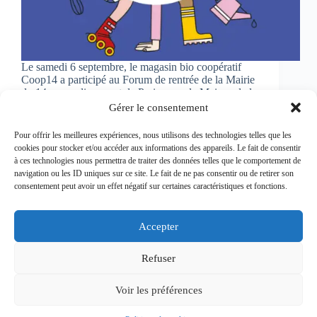
Le samedi 6 septembre, le magasin bio coopératif
Coop14 a participé au Forum de rentrée de la Mairie
du 14e arrondissement de Paris, avec la Maison de la
Vie Associative et Citoyenne. L’événement, qui s’est
Gérer le consentement
tenu au 100 rue Didot…
1 octobre 2025
Pour offrir les meilleures expériences, nous utilisons des technologies telles que les
cookies pour stocker et/ou accéder aux informations des appareils. Le fait de consentir
à ces technologies nous permettra de traiter des données telles que le comportement de
navigation ou les ID uniques sur ce site. Le fait de ne pas consentir ou de retirer son
consentement peut avoir un effet négatif sur certaines caractéristiques et fonctions.
Copyright © 2026 - Coop 14
Accepter
Refuser
Mentions légales
Voir les préférences