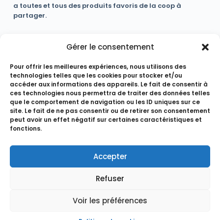
a toutes et tous des produits favoris de la coop à
partager.
Journée “L’écologie en bas de chez moi”
Gérer le consentement
SUIVANT
Pour offrir les meilleures expériences, nous utilisons des
Journée
technologies telles que les cookies pour stocker et/ou
“L’écologie en
accéder aux informations des appareils. Le fait de consentir à
bas de chez
ces technologies nous permettra de traiter des données telles
que le comportement de navigation ou les ID uniques sur ce
moi”
site. Le fait de ne pas consentir ou de retirer son consentement
peut avoir un effet négatif sur certaines caractéristiques et
fonctions.
Copyright © 2026 - Coop 14
Accepter
Refuser
Mentions légales
Voir les préférences