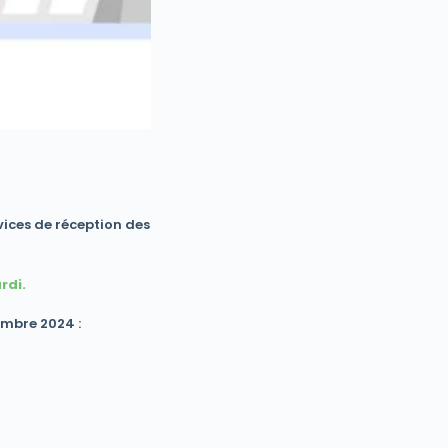
rvices de réception des
rdi.
vembre 2024
: