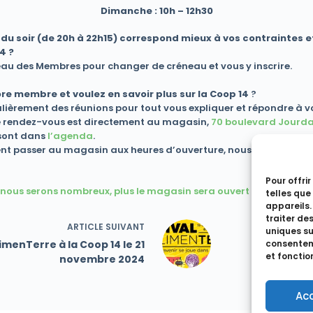
Dimanche : 10h – 12h30
u soir (de 20h à 22h15)
correspond mieux à vos contraintes
e
14
?
eau des Membres pour changer de créneau et vous y inscrire.
re membre et voulez en savoir plus sur la Coop 14
?
ièrement des réunions pour tout vous expliquer et répondre à vo
Le rendez-vous est directement au magasin,
70 boulevard Jourd
 sont dans
l’agenda
.
 passer au magasin aux heures d’ouverture, nous serons ravis d
Pour offri
s nous serons nombreux, plus le magasin sera ouvert largement.
telles que
appareils.
traiter de
ARTICLE
SUIVANT
uniques sur
imenTerre à la Coop 14 le 21
consenteme
et fonctio
novembre 2024
Ac