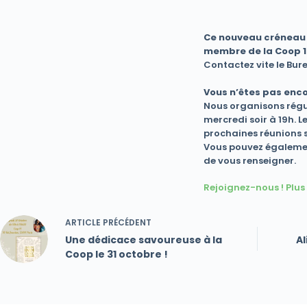
Ce
nouveau créneau d
membre de la Coop 
Contactez vite le Bur
Vous n’êtes pas enco
Nous organisons régul
mercredi soir à 19h. 
prochaines réunions
Vous pouvez également
de vous renseigner.
Rejoignez-nous
! Plu
ARTICLE
PRÉCÉDENT
Une dédicace savoureuse à la
Al
Coop le 31 octobre !