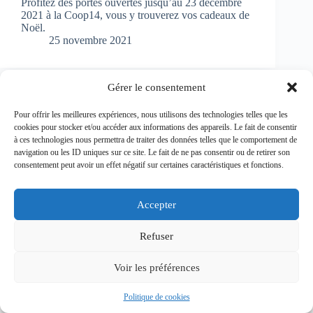
Profitez des portes ouvertes jusqu’au 23 décembre
2021 à la Coop14, vous y trouverez vos cadeaux de
Noël.
25 novembre 2021
Gérer le consentement
Pour offrir les meilleures expériences, nous utilisons des technologies telles que les
PRÉCÉDENT
cookies pour stocker et/ou accéder aux informations des appareils. Le fait de consentir
à ces technologies nous permettra de traiter des données telles que le comportement de
navigation ou les ID uniques sur ce site. Le fait de ne pas consentir ou de retirer son
consentement peut avoir un effet négatif sur certaines caractéristiques et fonctions.
Copyright © 2026 - Coop 14
Accepter
Refuser
Mentions légales
Voir les préférences
Politique de cookies